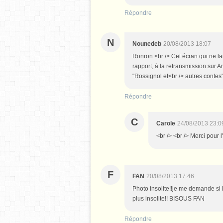
Répondre
N
Nounedeb
20/08/2013 18:07
Ronron.<br /> Cet écran qui ne la
rapport, à la retransmission sur A
"Rossignol et<br /> autres contes" 
Répondre
C
Carole
24/08/2013 23:0
<br /> <br /> Merci pour l
F
FAN
20/08/2013 17:46
Photo insolite!!je me demande si l
plus insolite!! BISOUS FAN
Répondre