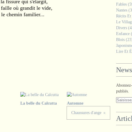
la fissure qui s'élargit,
Fables
(5
 faille où grandit le vide,
Nantes
(3
 le chemin familier...
Récits Et
Le Villa
Divers
(4
Enfance
(
Blois
(23
Japonism
Lire Et É
Newsl
Abonnez-v
publiés.
La belle du Calcutta
Automne
Chaussures d'ange
Artic