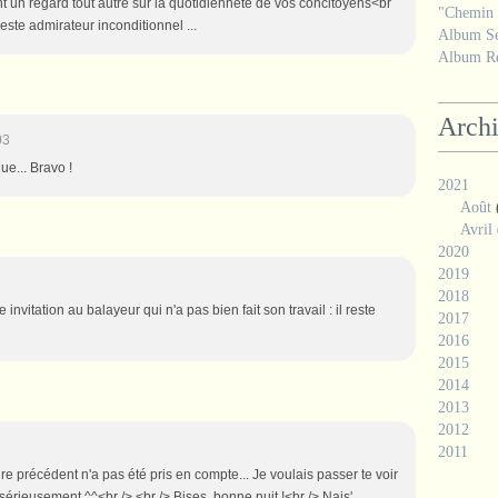
nt un regard tout autre sur la quotidienneté de vos concitoyens<br
"Chemin d
 reste admirateur inconditionnel ...
Album Se
Album Ré
Arch
03
gue... Bravo !
2021
Août
Avril
2020
2019
2018
nvitation au balayeur qui n'a pas bien fait son travail : il reste
2017
2016
2015
2014
2013
2012
2011
précédent n'a pas été pris en compte... Je voulais passer te voir
s sérieusement ^^<br /> <br /> Bises, bonne nuit !<br /> Nais'