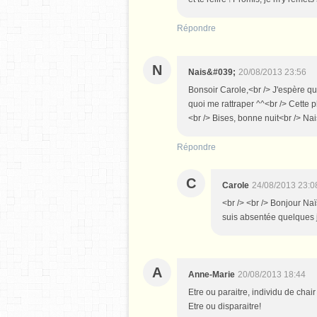
Répondre
N
Nais&#039;
20/08/2013 23:56
Bonsoir Carole,<br /> J'espère que 
quoi me rattraper ^^<br /> Cette p
<br /> Bises, bonne nuit<br /> Nai
Répondre
C
Carole
24/08/2013 23:0
<br /> <br /> Bonjour Naï
suis absentée quelques jo
A
Anne-Marie
20/08/2013 18:44
Etre ou paraitre, individu de chai
Etre ou disparaitre!