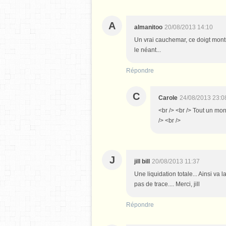
A
almanitoo
20/08/2013 14:10
Un vrai cauchemar, ce doigt montre
le néant...
Répondre
C
Carole
24/08/2013 23:0
<br /> <br /> Tout un mon
/> <br />
J
jill bill
20/08/2013 11:37
Une liquidation totale... Ainsi va 
pas de trace.... Merci, jill
Répondre