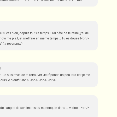
tu vas bien, depuis tout ce temps ! J'ai hâte de te relire, j'ai de
hoto me plaît, et m'effraie en même temps... Tu es douée !<br />
s' (la revenante)
8
s. Je suis revie de te retrouver. Je réponds un peu tard car je me
urs. A bientôt.<br /> <br /> <br /> <br />
r de sang et de sentiments ou mannequin dans la vitrine....<br />