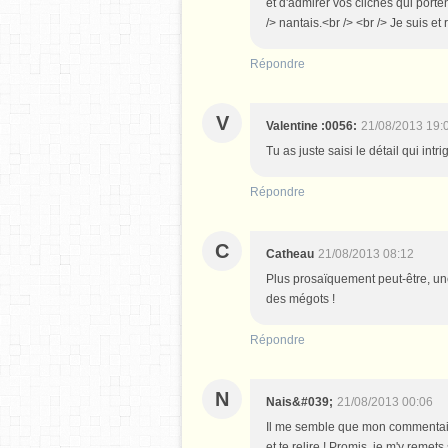
et d'admirer vos clichés qui porte
/> nantais.<br /> <br /> Je suis et
Répondre
V
Valentine :0056:
21/08/2013 19:
Tu as juste saisi le détail qui intri
Répondre
C
Catheau
21/08/2013 08:12
Plus prosaïquement peut-être, une i
des mégots !
Répondre
N
Nais&#039;
21/08/2013 00:06
Il me semble que mon commentaire 
et te relire ! Promis, je m'y remet