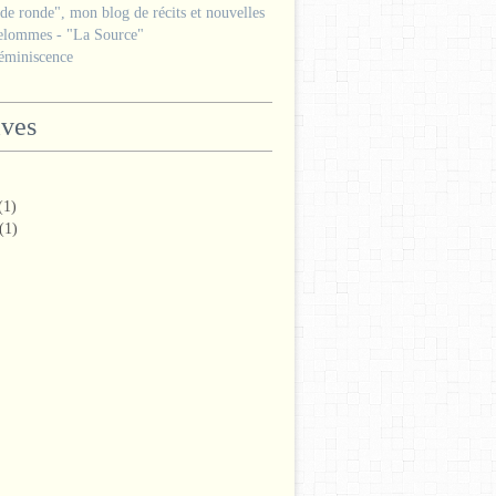
e ronde", mon blog de récits et nouvelles
lommes - "La Source"
miniscence
ives
(1)
(1)