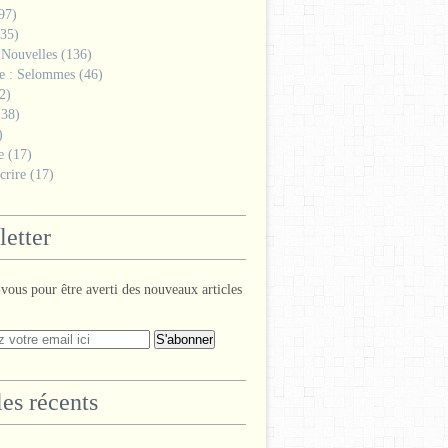
97)
35)
 Nouvelles
(136)
ge : Selommes
(46)
2)
38)
)
e
(17)
crire
(17)
etter
ous pour être averti des nouveaux articles
les récents