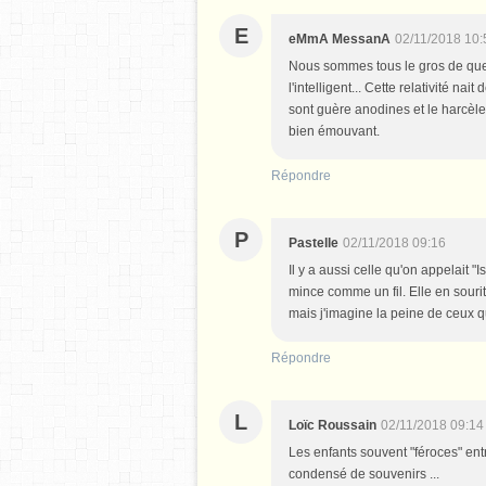
E
eMmA MessanA
02/11/2018 10:
Nous sommes tous le gros de quelq
l'intelligent... Cette relativité n
sont guère anodines et le harcèlem
bien émouvant.
Répondre
P
Pastelle
02/11/2018 09:16
Il y a aussi celle qu'on appelait 
mince comme un fil. Elle en sourit
mais j'imagine la peine de ceux qu
Répondre
L
Loïc Roussain
02/11/2018 09:14
Les enfants souvent "féroces" ent
condensé de souvenirs ...