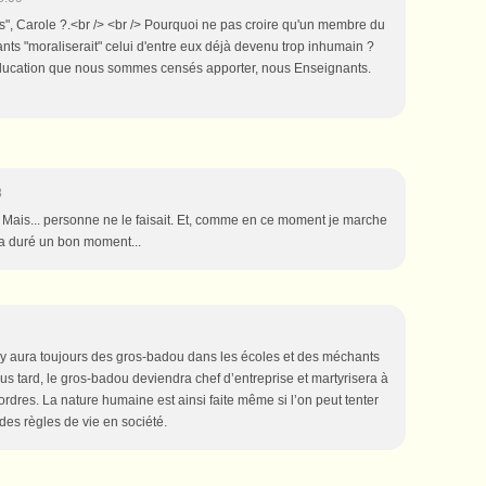
s", Carole ?.<br /> <br /> Pourquoi ne pas croire qu'un membre du
ts "moraliserait" celui d'entre eux déjà devenu trop inhumain ?
 l'éducation que nous sommes censés apporter, nous Enseignants.
8
e. Mais... personne ne le faisait. Et, comme en ce moment je marche
a a duré un bon moment...
 Il y aura toujours des gros-badou dans les écoles et des méchants
 plus tard, le gros-badou deviendra chef d’entreprise et martyrisera à
rdres. La nature humaine est ainsi faite même si l’on peut tenter
des règles de vie en société.