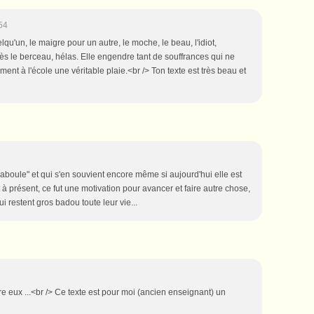
54
u'un, le maigre pour un autre, le moche, le beau, l'idiot,
ait dès le berceau, hélas. Elle engendre tant de souffrances qui ne
ent à l'école une véritable plaie.<br /> Ton texte est très beau et
"Isaboule" et qui s'en souvient encore même si aujourd'hui elle est
 à présent, ce fut une motivation pour avancer et faire autre chose,
i restent gros badou toute leur vie...
re eux ...<br /> Ce texte est pour moi (ancien enseignant) un