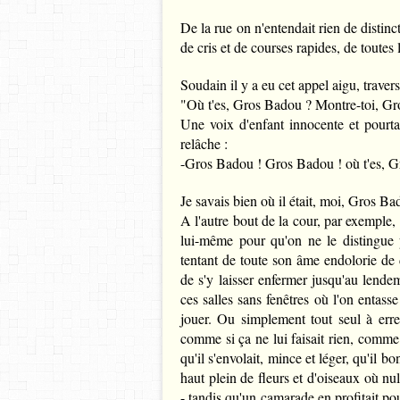
De la rue on n'entendait rien de distinct
de cris et de courses rapides, de toutes 
Soudain il y a eu cet appel aigu, traversa
"Où t'es, Gros Badou ? Montre-toi, Gr
Une voix d'enfant innocente et pourta
relâche :
-Gros Badou ! Gros Badou ! où t'es, G
Je savais bien où il était, moi, Gros Ba
A l'autre bout de la cour, par exemple,
lui-même pour qu'on ne le distingue 
tentant de toute son âme endolorie de 
de s'y laisser enfermer jusqu'au lende
ces salles sans fenêtres où l'on entasse
jouer. Ou simplement tout seul à erre
comme si ça ne lui faisait rien, comme s'
qu'il s'envolait, mince et léger, qu'il bo
haut plein de fleurs et d'oiseaux où nu
- tandis qu'un camarade en profitait po