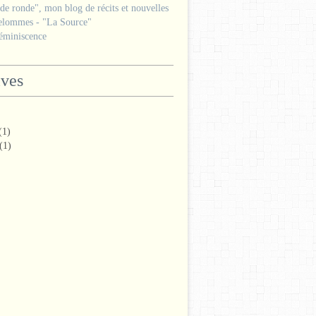
e ronde", mon blog de récits et nouvelles
lommes - "La Source"
miniscence
ives
(1)
(1)