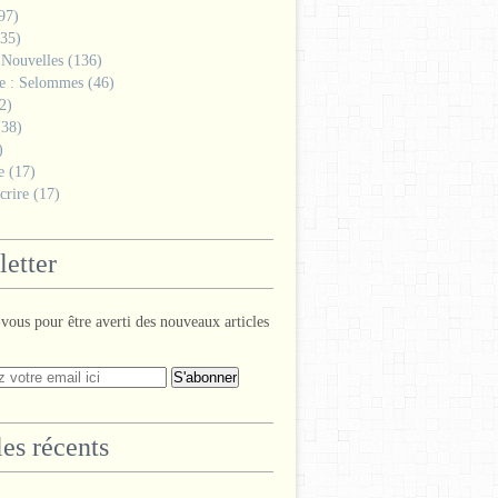
97)
35)
 Nouvelles
(136)
ge : Selommes
(46)
2)
38)
)
e
(17)
crire
(17)
etter
ous pour être averti des nouveaux articles
les récents