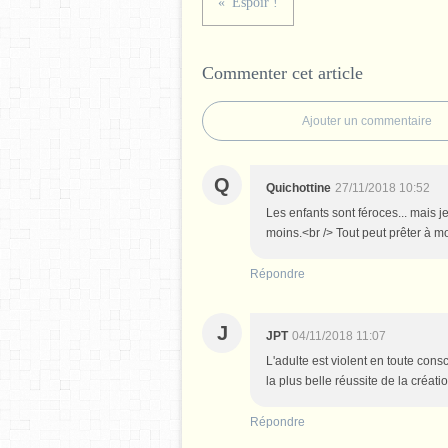
Espoir !
Commenter cet article
Ajouter un commentaire
Q
Quichottine
27/11/2018 10:52
Les enfants sont féroces... mais j
moins.<br /> Tout peut prêter à mo
Répondre
J
JPT
04/11/2018 11:07
L'adulte est violent en toute cons
la plus belle réussite de la créatio
Répondre