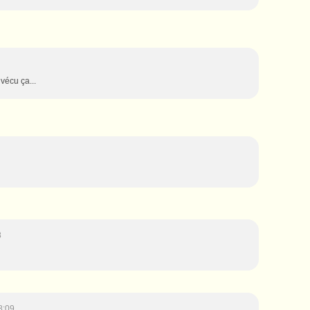
 vécu ça...
8
8:09