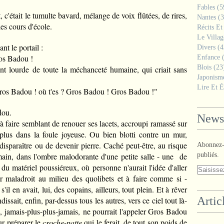
Fables
(5
, c'était le tumulte bavard, mélange de voix flûtées, de rires,
Nantes
(3
les cours d'école.
Récits Et
Le Villa
nt le portail :
Divers
(4
os Badou !
Enfance
(
Blois
(23
nt lourde de toute la méchanceté humaine, qui criait sans
Japonism
Lire Et É
ros Badou ! où t'es ? Gros Badou ! Gros Badou !"
dou.
Newsl
 à faire semblant de renouer ses lacets, accroupi ramassé sur
plus dans la foule joyeuse. Ou bien blotti contre un mur,
disparaître ou de devenir pierre. Caché peut-être, au risque
Abonnez-v
main, dans l'ombre malodorante d'une petite salle - une de
publiés.
 du matériel poussiéreux, où personne n'aurait l'idée d'aller
r maladroit au milieu des quolibets et à faire comme si -
il en avait, lui, des copains, ailleurs, tout plein. Et à rêver
Artic
ndissait, enfin, par-dessus tous les autres, vers ce ciel tout là-
l, jamais-plus-plus-jamais, ne pourrait l'appeler Gros Badou
ur préparer le
croche-patte
qui le ferait, de tout son poids de