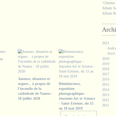
"Chemin d
Album Se
Album Ré
Arch
2021
Août
Avril
2020
re
2019
2018
2017
Amours, désastres et
2016
orgues... à propos de
Réminiscence,
2015
l'incendie de la
exposition
2014
cathédrale de Nantes -
photographique -
2013
18 juillet 2020
Journées Art et Science
2012
- Saint-Etienne, du 15
2011
au 18 mai 2019