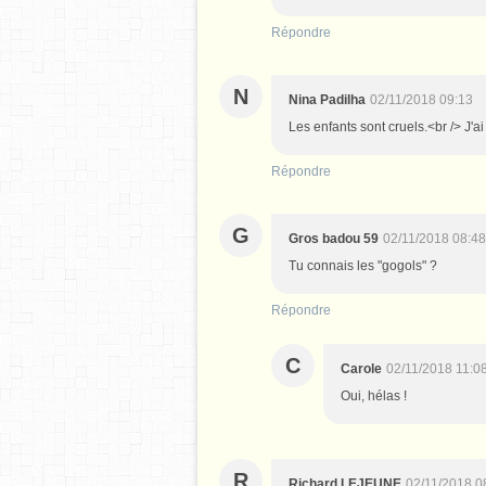
Répondre
N
Nina Padilha
02/11/2018 09:13
Les enfants sont cruels.<br /> J'ai
Répondre
G
Gros badou 59
02/11/2018 08:48
Tu connais les "gogols" ?
Répondre
C
Carole
02/11/2018 11:0
Oui, hélas !
R
Richard LEJEUNE
02/11/2018 0