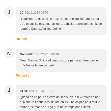
J
JC
12/12/2016 08:56
N'oublions jamais de l'arroser d'amour et de tolérance pour
qu'elle puisse essaimer ailleurs, dans les terres arides ! Belle
journée Carole. Amitiés. Joëlle
Répondre
N
Nounedeb
12/12/2016 08:18
Merci Carole. Qu'il y ait beaucoup de pensées Freedom, et
qu'elles ne fanent jamais!
Répondre
J
jill bill
12/12/2016 01:24
Quand on ne peut en vivre de liberté on la rêve mais en noir
et blanc, la liberté c'est un arc-en-ciel, hélas pas pour tout le
monde, ce monde qui ça et là ne change pas ! Merci...