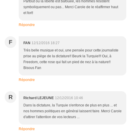
Partout où la liberté est bafouée, les hommes résistent
symboliquement ou pas... Merci Carole de le réaffirmer haut
et fort!
Répondre
F
FAN
12/12/2016 18:27
Très belle musique et oui, une pensée pour cette journaliste
prise au piège de la dictature!! Beurk la Turquie!!! Oui, à
Freedom, cette rose qui fait un pied de nez à la nature!!
Bisous Fan
Répondre
R
Richard LEJEUNE
12/12/2016 10:46
Dans la dictature, la Turquie s'enfonce de plus en plus ... et
nos hommes politiques en général laissent faire. Merci Carole
d'attirer l'attention de vos lecteurs ...
Répondre