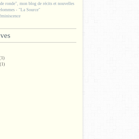
e ronde", mon blog de récits et nouvelles
lommes - "La Source"
miniscence
ives
(1)
(1)