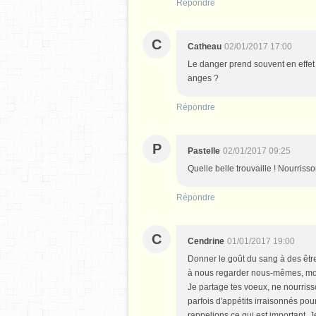
Répondre
C
Catheau
02/01/2017 17:00
Le danger prend souvent en effet 
anges ?
Répondre
P
Pastelle
02/01/2017 09:25
Quelle belle trouvaille ! Nourriss
Répondre
C
Cendrine
01/01/2017 19:00
Donner le goût du sang à des être
à nous regarder nous-mêmes, mons
Je partage tes voeux, ne nourriss
parfois d'appétits irraisonnés po
rappelions ce qui est important. Je