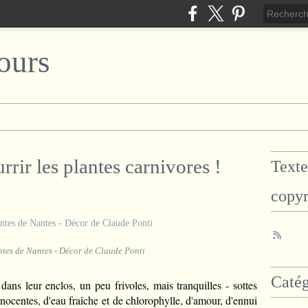
ours
rrir les plantes carnivores !
Texte
copyr
ntes de Nantes - Décor de Claude Ponti
Catég
dans leur enclos, un peu frivoles, mais tranquilles - sottes
innocentes, d'eau fraîche et de chlorophylle, d'amour, d'ennui