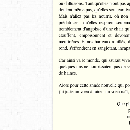
ou d'illusions. Tant qu'elles n'ont pas 
doutent même pas, qu'elles sont carniv
Mais n'allez pas les nourrir, oh non 
prédatrices : qu'elles respirent seule
tremblement d'angoisse d'une chair qu'on
étouffent, empoisonnent et dévoren
meurtrières. Et nos barreaux rouillés, d
rond, s'effondrent en sanglotant, incap
Car ainsi va le monde, qui saurait vivr
quelques-uns ne nourrissaient pas de se
de haines.
Alors pour cette année nouvelle qui pour
j'ai juste un voeu à faire
- un voeu naïf,
Que plu
p
n