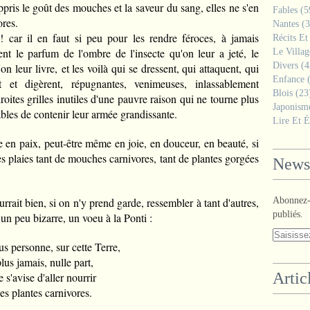
appris le goût des mouches et la saveur du sang, elles ne s'en
Fables
(5
ores.
Nantes
(3
! car il en faut si peu pour les rendre féroces, à jamais
Récits Et
ment le parfum de l'ombre de l'insecte qu'on leur a jeté, le
Le Villa
Divers
(4
 leur livre, et les voilà qui se dressent, qui attaquent, qui
Enfance
(
t et digèrent, répugnantes, venimeuses, inlassablement
Blois
(23
roites grilles inutiles d'une pauvre raison qui ne tourne plus
Japonism
ables de contenir leur armée grandissante.
Lire Et É
e en paix, peut-être même en joie, en douceur, en beauté, si
s plaies tant de mouches carnivores, tant de plantes gorgées
Newsl
rait bien, si on n'y prend garde, ressembler à tant d'autres,
Abonnez-v
publiés.
 un peu bizarre, un voeu à la Ponti :
s personne, sur cette Terre,
lus jamais, nulle part,
Artic
e s'avise d'aller nourrir
les plantes carnivores.