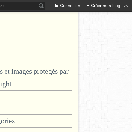
Connexion
+
Créer mon blog
s et images protégés par
ight
ories