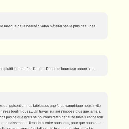
le masque de la beauté : Satan n'était-il pas le plus beau des
ons plutôt la beauté et l'amour. Douce et heureuse année à toi...
s qui puisent en nos faiblesses une force vampirique nous invite
tres boulimiques... Un travail sur soi s'impose plus que jamais.
ons pas ce que nous ne pourrons retenir ensuite mais il est besoin
ur que naissent des liens forts entre nous tous, pour que nous nous
 lis tes mots avec délectation et je te souhaite, ainsi qu'à tes