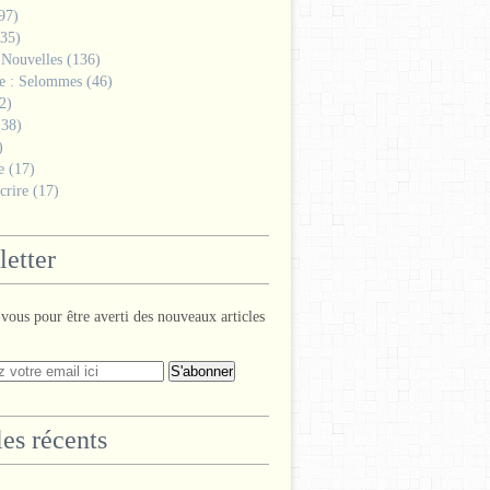
97)
35)
 Nouvelles
(136)
ge : Selommes
(46)
2)
38)
)
e
(17)
crire
(17)
etter
ous pour être averti des nouveaux articles
les récents