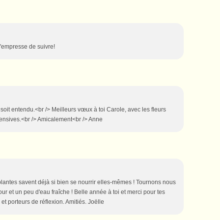
m'empresse de suivre!
oit entendu.<br /> Meilleurs vœux à toi Carole, avec les fleurs
fensives.<br /> Amicalement<br /> Anne
lantes savent déjà si bien se nourrir elles-mêmes ! Tournons nous
r et un peu d'eau fraîche ! Belle année à toi et merci pour tes
 et porteurs de réflexion. Amitiés. Joëlle