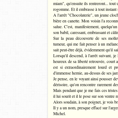
miam", qu'ensuite ils rentreront... tout
rogomme. Et il embrasse à tout instant 
A l'arrêt "Chocolaterie", un jeune cloch
bière en canette. Mon voisin l'a reconnu
salue. C'est, manifestement, quelqu'un
son babil, caressant, embrassant et câl
Sur la peau découverte de ses mollet
tumeur, qui me fait penser à un mélanome
sait peut-être déjà, évidemment qu'il sa
Lorsqu'il descend, à l'arrêt suivant, je l
heureux de sa liberté retrouvée, court
est si extraordinairement lourd et p
d'immense hernie, au-dessus de ses jam
Je pense, en le voyant ainsi pousser 
dérisoire, qu'on rencontre rarement des 
Mais pendant que je me fais ces tristes 
il lui sourit et il le pose sur son ventre
Alors soudain, à son poignet, je vois br
Il y a un nom, presque effacé sur l'argent 
Michel.