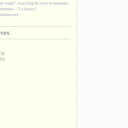
e ronde", mon blog de récits et nouvelles
lommes - "La Source"
miniscence
ives
(1)
(1)