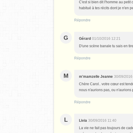
C'est si bien dit l'homme au petit
habitué à tes récits dont je n'en 
Répondre
G
Gérard
01/10/2016 12:21
D'une scène banale tu sais en tirer
Répondre
M
m'mamzelle Jeanne
30/09/2016
Chère Carol.. votre cœur est tend
nous n'aurions pas, ou n'aurions p
Répondre
L
Livia
30/09/2016 11:40
La vie ne fait pas toujours de cad