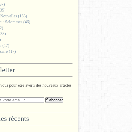
97)
35)
 Nouvelles
(136)
ge : Selommes
(46)
2)
38)
)
e
(17)
crire
(17)
etter
ous pour être averti des nouveaux articles
les récents