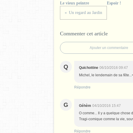
Le vieux peintre
Espoir !
Un regard au Jardin
Commenter cet article
Ajouter un commentaire
Q
Quichottine
06/10/2016 09:47
Michel, le lendemain de sa fête...<b
Répondre
G
Géhèm
04/10/2016 15:47
O comme... Il y a quelque chose d'
Tragi-comique comme la vie, sou
Répondre