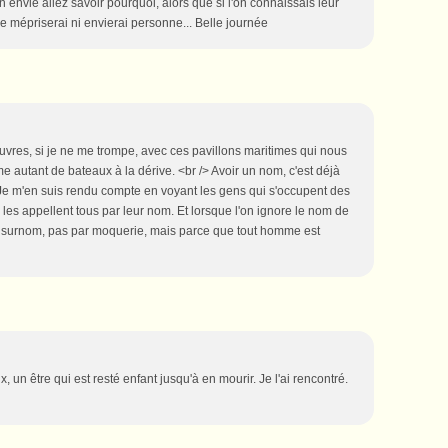
 envie allez savoir pourquoi, alors que si l'on connaissais leur
ne mépriserai ni envierai personne... Belle journée
ouvres, si je ne me trompe, avec ces pavillons maritimes qui nous
e autant de bateaux à la dérive. <br /> Avoir un nom, c'est déjà
Je m'en suis rendu compte en voyant les gens qui s'occupent des
i les appellent tous par leur nom. Et lorsque l'on ignore le nom de
 un surnom, pas par moquerie, mais parce que tout homme est
 un être qui est resté enfant jusqu'à en mourir. Je l'ai rencontré.