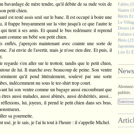
 un bavardage de mère tendre, qu'il débite de sa rude voix de
Fables
(5
son petit chien.
Nantes
(3
ard est resté assis seul sur le banc. Il est occupé à boire une
Récits Et
Le Villa
, il frappe bruyamment sur la vitre jusqu'à ce que l'autre le
Divers
(4
 qui tient à ses amis. Et quand le bus redémarre il reprend
Enfance
(
inant comme un bébé son petit chien.
Blois
(23
s enflés, j'aperçois maintenant avec crainte une sorte de
Japonism
. J'ai envie de l'avertir, mais je n'ose rien dire. Et puis, il
Lire Et É
it.
e regarde s'en aller sur le trottoir, tandis que le petit chien,
 autour de lui. Il marche avec beaucoup de peine. Son ventre
Newsl
roéminent qu'il pend littéralement, soulevé par une sorte
bes, indécemment nu sous le tee-shirt trop court.
Abonnez-v
devant lui son ventre comme un bagage aussi encombrant que
publiés.
êtres aussi malades, aussi abîmés, aussi déshérités, aussi...
réflexions, lui, joyeux, il prend le petit chien dans ses bras,
 monstrueux.
iller sa gourmette.
Artic
usé, je le sais, je l'ai lu tout à l'heure : il s'appelle Michel.