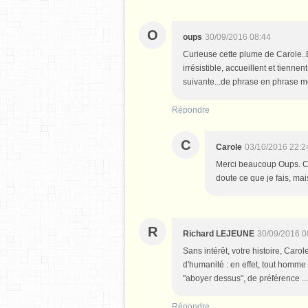
O
oups
30/09/2016 08:44
Curieuse cette plume de Carole..E
irrésistible, accueillent et tienne
suivante...de phrase en phrase mo
Répondre
C
Carole
03/10/2016 22:2
Merci beaucoup Oups. C
doute ce que je fais, mais
R
Richard LEJEUNE
30/09/2016 0
Sans intérêt, votre histoire, Carol
d'humanité : en effet, tout homme
"aboyer dessus", de préférence ...
Répondre