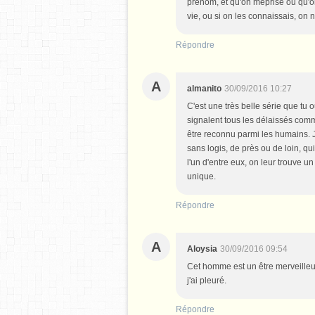
prénom, et qu'on méprise ou qu'on
vie, ou si on les connaissais, on 
Répondre
A
almanito
30/09/2016 10:27
C'est une très belle série que tu 
signalent tous les délaissés comm
être reconnu parmi les humains. 
sans logis, de près ou de loin, qu
l'un d'entre eux, on leur trouve
unique.
Répondre
A
Aloysia
30/09/2016 09:54
Cet homme est un être merveilleux,
j'ai pleuré.
Répondre