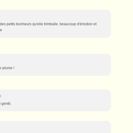
 des petits bonheurs qu'elle trimballe. beaucoup d'émotion et
le
le plume !
3
 gentil.