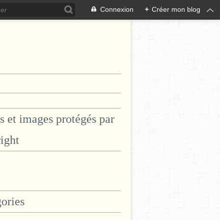
Connexion
+
Créer mon blog
s et images protégés par
ight
ories