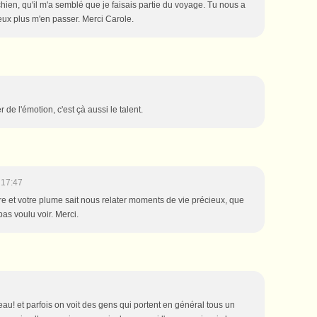
 chien, qu'il m'a semblé que je faisais partie du voyage. Tu nous a
peux plus m'en passer. Merci Carole.
 de l'émotion, c'est çà aussi le talent.
 17:47
re et votre plume sait nous relater moments de vie précieux, que
as voulu voir. Merci.
eau! et parfois on voit des gens qui portent en général tous un