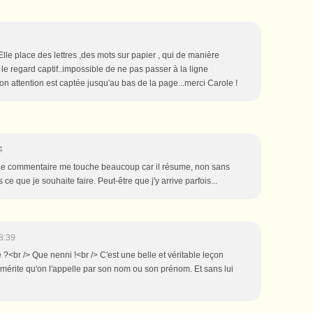
lle place des lettres ,des mots sur papier , qui de manière
nt le regard captif..impossible de ne pas passer à la ligne
n attention est captée jusqu'au bas de la page...merci Carole !
4
e commentaire me touche beaucoup car il résume, non sans
 ce que je souhaite faire. Peut-être que j'y arrive parfois...
8:39
e ?<br /> Que nenni !<br /> C'est une belle et véritable leçon
 mérite qu'on l'appelle par son nom ou son prénom. Et sans lui