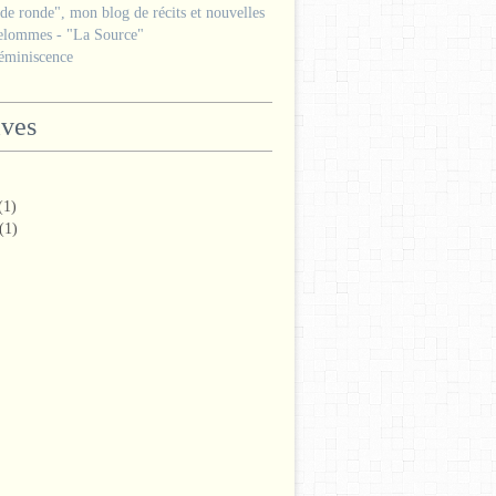
e ronde", mon blog de récits et nouvelles
lommes - "La Source"
miniscence
ives
(1)
(1)