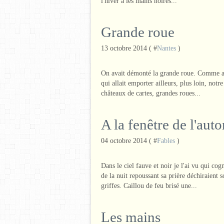
l'hiver a les mains noires...
Grande roue
13 octobre 2014 ( #
Nantes
)
On avait démonté la grande roue. Comme all
qui allait emporter ailleurs, plus loin, not
châteaux de cartes, grandes roues...
A la fenêtre de l'au
04 octobre 2014 ( #
Fables
)
Dans le ciel fauve et noir je l'ai vu qui co
de la nuit repoussant sa prière déchiraient
griffes. Caillou de feu brisé une...
Les mains