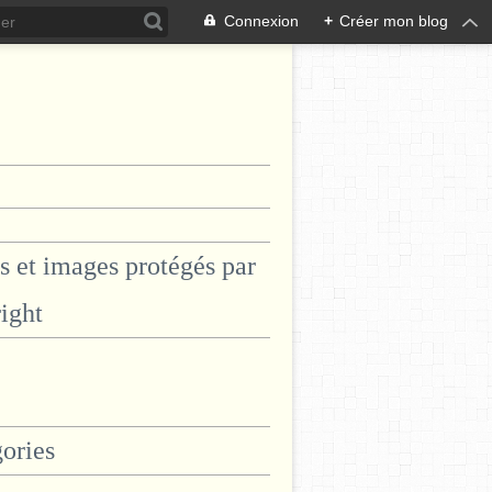
Connexion
+
Créer mon blog
s et images protégés par
ight
ories