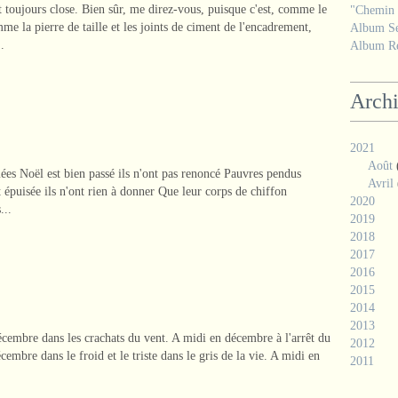
t toujours close. Bien sûr, me direz-vous, puisque c'est, comme le
"Chemin d
me la pierre de taille et les joints de ciment de l'encadrement,
Album Se
.
Album Ré
Arch
2021
Août
mées Noël est bien passé ils n'ont pas renoncé Pauvres pendus
Avril
 épuisée ils n'ont rien à donner Que leur corps de chiffon
2020
...
2019
2018
2017
2016
2015
2014
2013
embre dans les crachats du vent. A midi en décembre à l'arrêt du
2012
embre dans le froid et le triste dans le gris de la vie. A midi en
2011