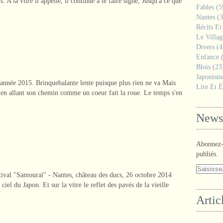
A la vitre il appelle, il continue à te faire signe, Jusqu'à ce que
Fables
(5
Nantes
(3
Récits Et
Le Villa
Divers
(4
Enfance
(
Blois
(23
Japonism
année 2015. Brinquebalante lente puisque plus rien ne va Mais
Lire Et É
S'en allant son chemin comme un coeur fait la roue. Le temps s'en
Newsl
Abonnez-v
publiés.
ival "Samouraï" - Nantes, château des ducs, 26 octobre 2014
ciel du Japon. Et sur la vitre le reflet des pavés de la vieille
Artic