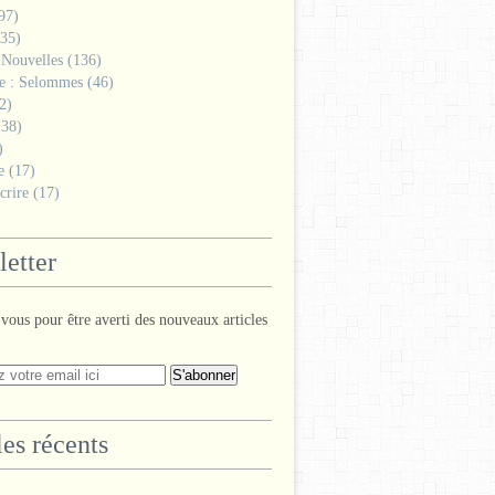
97)
35)
 Nouvelles
(136)
ge : Selommes
(46)
2)
38)
)
e
(17)
crire
(17)
etter
ous pour être averti des nouveaux articles
les récents