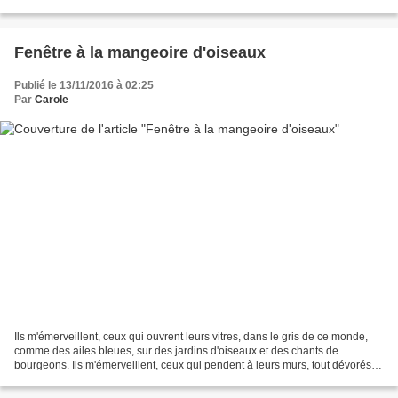
de larmes qu'on se hâtait de...
Fenêtre à la mangeoire d'oiseaux
Publié le 13/11/2016 à 02:25
Par
Carole
Ils m'émerveillent, ceux qui ouvrent leurs vitres, dans le gris de ce monde,
comme des ailes bleues, sur des jardins d'oiseaux et des chants de
bourgeons. Ils m'émerveillent, ceux qui pendent à leurs murs, tout dévorés
de lèpre, d'étroits balcons de bal,...