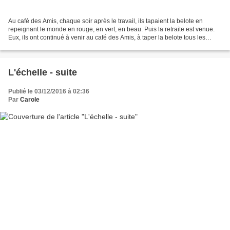
Au café des Amis, chaque soir après le travail, ils tapaient la belote en
repeignant le monde en rouge, en vert, en beau. Puis la retraite est venue.
Eux, ils ont continué à venir au café des Amis, à taper la belote tous les
après-midis, à repeindre le...
L'échelle - suite
Publié le 03/12/2016 à 02:36
Par
Carole