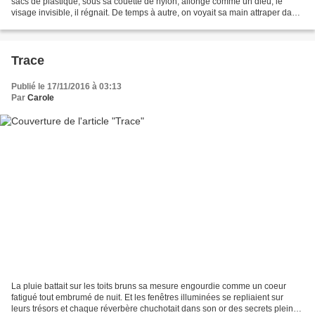
sacs de plastique, sous sa couette de nylon, allongé comme un dieu, le
visage invisible, il régnait. De temps à autre, on voyait sa main attraper dans
un seau une poignée...
Trace
Publié le 17/11/2016 à 03:13
Par
Carole
La pluie battait sur les toits bruns sa mesure engourdie comme un coeur
fatigué tout embrumé de nuit. Et les fenêtres illuminées se repliaient sur
leurs trésors et chaque réverbère chuchotait dans son or des secrets pleins