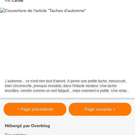
Par
Carole
L'automne... ce n'est rien tout d'abord. A peine une petite tache, minuscule,
bien circonscrite, presque invisible, dans l'intacte verdeur. Une tache
brunâtre, cernée comme un oeil fatigué... mais vraiment si petite. Une simple
tache... ou deux, peut-être....
< Page précédente
Page suivante >
Hébergé par Overblog