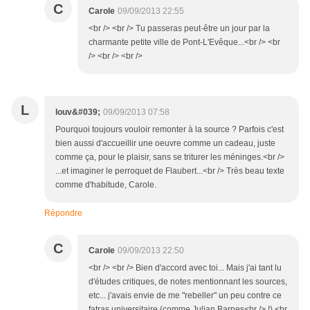
C
Carole
09/09/2013 22:55
<br /> <br /> Tu passeras peut-être un jour par la
charmante petite ville de Pont-L'Evêque...<br /> <br
/> <br /> <br />
L
louv&#039;
09/09/2013 07:58
Pourquoi toujours vouloir remonter à la source ? Parfois c'est
bien aussi d'accueillir une oeuvre comme un cadeau, juste
comme ça, pour le plaisir, sans se triturer les méninges.<br />
...et imaginer le perroquet de Flaubert...<br /> Très beau texte
comme d'habitude, Carole.
Répondre
C
Carole
09/09/2013 22:50
<br /> <br /> Bien d'accord avec toi... Mais j'ai tant lu
d'études critiques, de notes mentionnant les sources,
etc... j'avais envie de me "rebeller" un peu contre ce
fatras universitaire (comme Julian Barnes<br /> !).<br