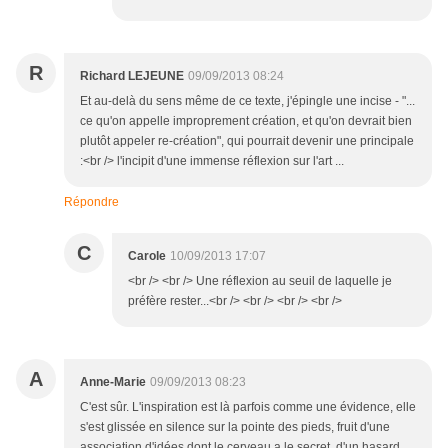
R
Richard LEJEUNE
09/09/2013 08:24
Et au-delà du sens même de ce texte, j'épingle une incise - "...
ce qu'on appelle improprement création, et qu'on devrait bien
plutôt appeler re-création", qui pourrait devenir une principale
:<br /> l'incipit d'une immense réflexion sur l'art ...
Répondre
C
Carole
10/09/2013 17:07
<br /> <br /> Une réflexion au seuil de laquelle je
préfère rester...<br /> <br /> <br /> <br />
A
Anne-Marie
09/09/2013 08:23
C'est sûr. L'inspiration est là parfois comme une évidence, elle
s'est glissée en silence sur la pointe des pieds, fruit d'une
association d'idées dont le cerveau a le secret, d'un hasard,