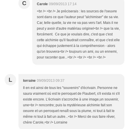
C
Carole
09/09/2013 17:14
<br /> <br /> Je préciserais : les sources de l'oeuvre
sont dans ce que l'auteur peut "alchimiser" de sa vie.
Car, telle quelle, la vie ne va pas vers l'art. Mais il ne
peut y avoir d'autre matériau originel<br /> que la vie,
forcément. Ce que je voulais dire, c'est que c'est
cette alchimie qu'il faudrait connaître, et que c'est elle
qui échappe justement à la compréhension - alors
qu'on trouvera<br /> toujours un ami, ou un ennemi,
pour raconter que...<br /> <br /> <br /> <br />
L
lorraine
09/09/2013 09:37
Il en est ainsi de tous les "souvenirs" d'écrivain. Personne ne
saura vraiment où est le perroquet de Flaubert, s'il exista ni s'il
existe encore. L'écrivain s'accroche à une image,un souvenir,
une<br /> rencontre; puis la mystérieuse alchimie fait son
oeuvre et un perroquet renaît sous la plume, ni tout à fait le
même ni tout à fait un autre...<br /> Merci de ous faire rêver,
chère Carole,<br /> Lorraine