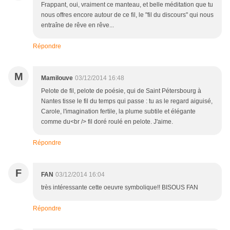
Frappant, oui, vraiment ce manteau, et belle méditation que tu
nous offres encore autour de ce fil, le "fil du discours" qui nous
entraîne de rêve en rêve...
Répondre
M
Mamilouve
03/12/2014 16:48
Pelote de fil, pelote de poésie, qui de Saint Pétersbourg à
Nantes tisse le fil du temps qui passe : tu as le regard aiguisé,
Carole, l'imagination fertile, la plume subtile et élégante
comme du<br /> fil doré roulé en pelote. J'aime.
Répondre
F
FAN
03/12/2014 16:04
très intéressante cette oeuvre symbolique!! BISOUS FAN
Répondre