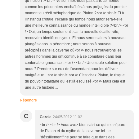
qu'illusion ?<br /> Ne sommes-nous pas dans ce monde
comme les prisonniers enchaînés à nos préjugés du premier
moment du récit métaphorique de Platon ?<br /> <br /> Et à
l'instar du crotale, l'écaille qui tombe nous autorisera-t-elle
une meilleure connaissance du monde intelligible ?<br /> <br
/> Oui, un temps seulement ; car la nouvelle écaille, vite,
recouvrira bientôt nos yeux. Et nous serons alors à nouveau
plongés dans la pénombre ; nous serons à nouveau
précipités dans la caverne où<br /> nous retrouverons les
autres hommes qui ont continué à se complaire dans leur
confortable ignorance ...<br /> <br /> Une seule solution pour
nous ? Prendre sur eux de l'ascendant pour les délivrer
malgré eux ...<br /> <br /> <br /> C'est chez Platon, le risque
du pouvoir totalitaire qui est là esquissé.<br /> Mais cela est
une autre histoire ...
Répondre
C
Carole
24/05/2012 11:02
<br /> <br /> Vous avez bien saisi ce qui me sépare
de Platon et du mythe de la caverne ici : le
"déssillement" ne peut se faire que dans des