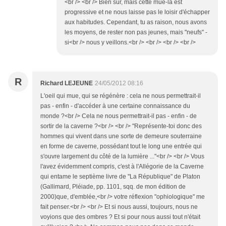
<br /> <br /> Bien sûr, mais cette mue-là est
progressive et ne nous laisse pas le loisir d'échapper
aux habitudes. Cependant, tu as raison, nous avons
les moyens, de rester non pas jeunes, mais "neufs" -
si<br /> nous y veillons.<br /> <br /> <br /> <br />
R
Richard LEJEUNE
24/05/2012 08:16
L'oeil qui mue, qui se régénère : cela ne nous permettrait-il
pas - enfin - d'accéder à une certaine connaissance du
monde ?<br /> Cela ne nous permettrait-il pas - enfin - de
sortir de la caverne ?<br /> <br /> "Représente-toi donc des
hommes qui vivent dans une sorte de demeure souterraine
en forme de caverne, possédant tout le long une entrée qui
s'ouvre largement du côté de la lumière ..."<br /> <br /> Vous
l'avez évidemment compris, c'est à l'Allégorie de la Caverne
qui entame le septième livre de "La République" de Platon
(Gallimard, Pléiade, pp. 1101, sqq. de mon édition de
2000)que, d'emblée,<br /> votre réflexion "ophiologique" me
fait penser.<br /> <br /> Et si nous aussi, toujours, nous ne
voyions que des ombres ? Et si pour nous aussi tout n'était