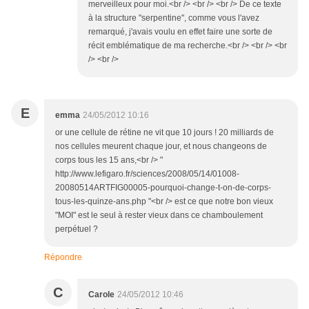
merveilleux pour moi.<br /> <br /> <br /> De ce texte
à la structure "serpentine", comme vous l'avez
remarqué, j'avais voulu en effet faire une sorte de
récit emblématique de ma recherche.<br /> <br /> <br
/> <br />
E
emma
24/05/2012 10:16
or une cellule de rétine ne vit que 10 jours ! 20 milliards de
nos cellules meurent chaque jour, et nous changeons de
corps tous les 15 ans,<br /> "
http://www.lefigaro.fr/sciences/2008/05/14/01008-
20080514ARTFIG00005-pourquoi-change-t-on-de-corps-
tous-les-quinze-ans.php "<br /> est ce que notre bon vieux
"MOI" est le seul à rester vieux dans ce chamboulement
perpétuel ?
Répondre
C
Carole
24/05/2012 10:46