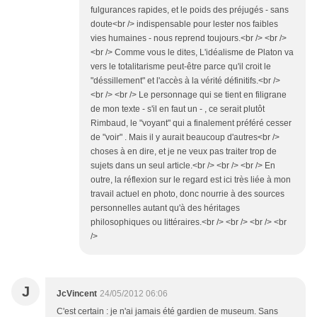
fulgurances rapides, et le poids des préjugés - sans
doute<br /> indispensable pour lester nos faibles
vies humaines - nous reprend toujours.<br /> <br />
<br /> Comme vous le dites, L'idéalisme de Platon va
vers le totalitarisme peut-être parce qu'il croit le
"déssillement" et l'accès à la vérité définitifs.<br />
<br /> <br /> Le personnage qui se tient en filigrane
de mon texte - s'il en faut un - , ce serait plutôt
Rimbaud, le "voyant" qui a finalement préféré cesser
de "voir" . Mais il y aurait beaucoup d'autres<br />
choses à en dire, et je ne veux pas traiter trop de
sujets dans un seul article.<br /> <br /> <br /> En
outre, la réflexion sur le regard est ici très liée à mon
travail actuel en photo, donc nourrie à des sources
personnelles autant qu'à des héritages
philosophiques ou littéraires.<br /> <br /> <br /> <br
/>
J
JcVincent
24/05/2012 06:06
C'est certain : je n'ai jamais été gardien de museum. Sans