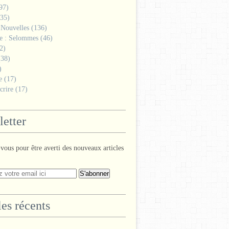
97)
35)
 Nouvelles
(136)
ge : Selommes
(46)
2)
38)
)
e
(17)
crire
(17)
etter
ous pour être averti des nouveaux articles
les récents