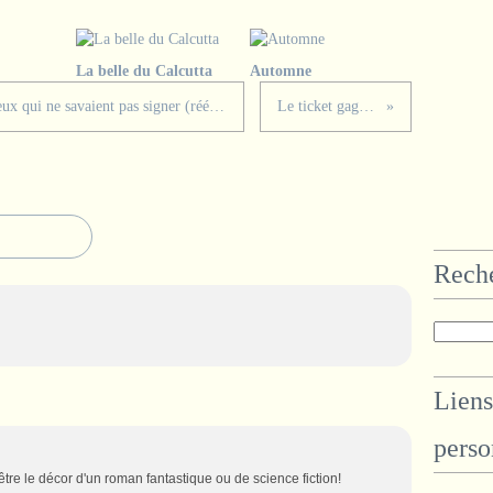
La belle du Calcutta
Automne
A ceux qui ne savaient que signer, à ceux qui ne savaient pas signer (réédition)
Le ticket gagnant
Rech
Liens
perso
être le décor d'un roman fantastique ou de science fiction!