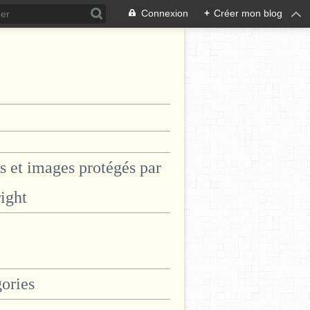
Connexion
+
Créer mon blog
s et images protégés par
ight
ories