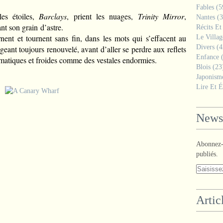
Fables
(5
les étoiles,
Barclays
, prient les nuages,
Trinity Mirror
,
Nantes
(3
nt son grain d’astre.
Récits Et
rnent et tournent sans fin, dans les mots qui s’effacent au
Le Villa
Divers
(4
eant toujours renouvelé, avant d’aller se perdre aux reflets
Enfance
(
nigmatiques et froides comme des vestales endormies.
Blois
(23
Japonism
Lire Et É
Newsl
Abonnez-v
publiés.
Artic