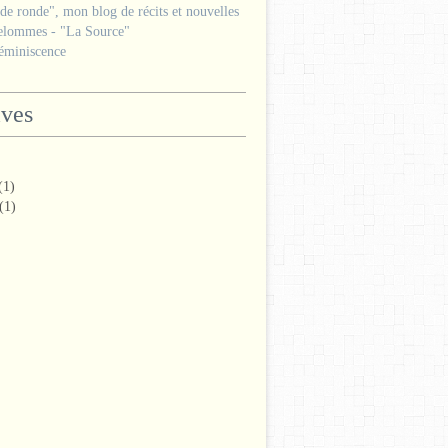
e ronde", mon blog de récits et nouvelles
lommes - "La Source"
miniscence
ives
(1)
(1)