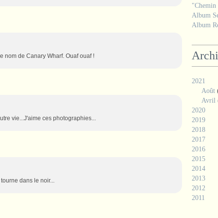
"Chemin d
Album Se
Album Ré
Arch
 ce nom de Canary Wharf. Ouaf ouaf !
2021
Août
Avril
2020
tre vie...J'aime ces photographies...
2019
2018
2017
2016
2015
2014
2013
tourne dans le noir...
2012
2011