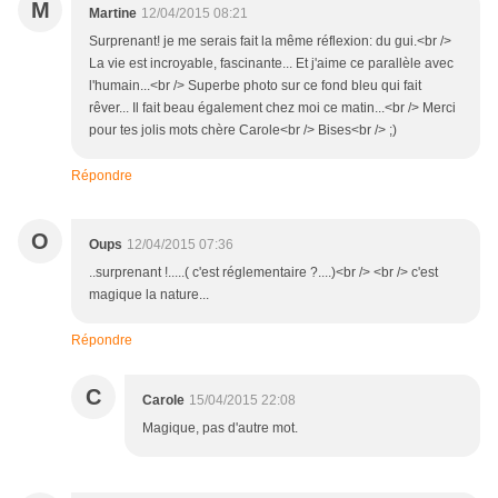
M
Martine
12/04/2015 08:21
Surprenant! je me serais fait la même réflexion: du gui.<br />
La vie est incroyable, fascinante... Et j'aime ce parallèle avec
l'humain...<br /> Superbe photo sur ce fond bleu qui fait
rêver... Il fait beau également chez moi ce matin...<br /> Merci
pour tes jolis mots chère Carole<br /> Bises<br /> ;)
Répondre
O
Oups
12/04/2015 07:36
..surprenant !.....( c'est réglementaire ?....)<br /> <br /> c'est
magique la nature...
Répondre
C
Carole
15/04/2015 22:08
Magique, pas d'autre mot.