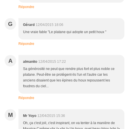
Répondre
G
Gérard
12/04/2015 18:06
Une vraie fable "Le platane qui adopte un petit houx "
Répondre
A
almanito
12/04/2015 17:22
Sa générosité ne peut que rendre plus fort et plus noble ce
platane. Peut-être se protègent-ils l'un et l'autre car les
anciens disaient que les épines du houx repoussent les
foudres du ciel...
Répondre
M
Mr Yoyo
12/04/2015 15:36
Oh, ça c'est joli, c'est inspirant, on va tenter à la manière de
Maurice Carême:<br /> <br /> Un houx, quel beau bijou !<br />