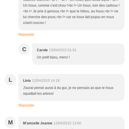
Un houx, comme c'est chou !<br /> Un houx, loin des cailloux !
<br /> Je prie à genoux,<br /> que le hibou, au houx,<br /> ne
lui cherche des poux,<br /> car ce houx fait joujou en nous
criant coucou !
Répondre
C
Carole
13/04/2015 01:01
Un petit bijou, merci !
L
Livia
12/04/2015 14:18
J'aurai pensé aussi à du gui, je ne pensais as que le houx
squattait les arbres!
Répondre
M
M'amzelle Jeanne
12/04/2015 13:00